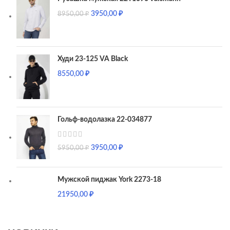
3950,00
₽
8950,00
₽
Худи 23-125 VA Black
8550,00
₽
Гольф-водолазка 22-034877
3950,00
₽
5950,00
₽
Мужской пиджак York 2273-18
21950,00
₽