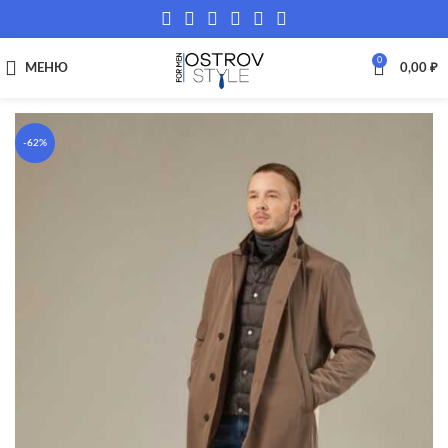
0
МЕНЮ
0,00
₽
-62%