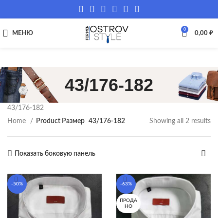
0
МЕНЮ
0,00
₽
43/176-182
43/176-182
Home
Product Размер
43/176-182
Showing all 2 results
Показать боковую панель
-50%
-63%
ПРОДА
НО