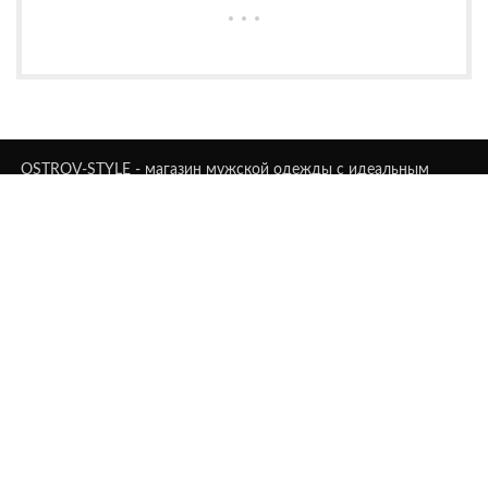
OSTROV-STYLE - магазин мужской одежды с идеальным
сочетанием стиля и комфорта. Предлагаем модные решения
для каждого мужчины.
Симферополь, пр-т Победы, д. 5 а
Телефон: +7 (978) 907 99 04
Email: ostrovstyle@gmail.com