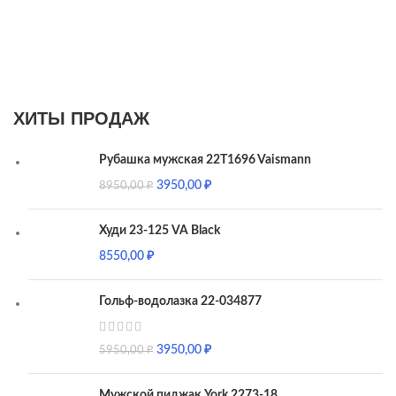
ХИТЫ ПРОДАЖ
Рубашка мужская 22T1696 Vaismann
3950,00
₽
8950,00
₽
Худи 23-125 VA Black
8550,00
₽
Гольф-водолазка 22-034877
3950,00
₽
5950,00
₽
Мужской пиджак York 2273-18