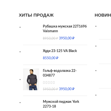
ХИТЫ ПРОДАЖ
НОВИН
Рубашка мужская 22T1696
Vaismann
3950,00
₽
8950,00
₽
Худи 23-125 VA Black
8550,00
₽
Гольф-водолазка 22-
034877
3950,00
₽
5950,00
₽
Мужской пиджак York
2273-18