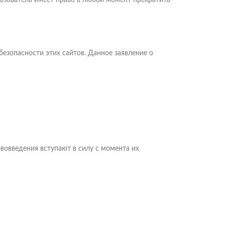
ьзователь имеет право в любой момент прекратить
безопасности этих сайтов. Данное заявление о
вовведения вступают в силу с момента их