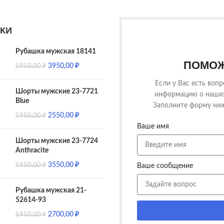
КИ
Рубашка мужская 18141
ПОМОЖ
3950,00
₽
5950,00
₽
Если у Вас есть воп
Шорты мужские 23-7721
информацию о наших 
Blue
Заполните форму ниж
2550,00
₽
5950,00
₽
Ваше имя
Шорты мужские 23-7724
Anthracite
3550,00
₽
5950,00
₽
Ваше сообщение
Рубашка мужская 21-
52614-93
2700,00
₽
5950,00
₽