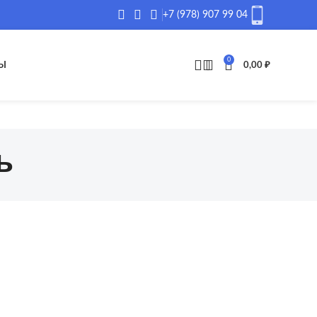
+7 (978) 907 99 04
0
Ы
0,00
₽
ь