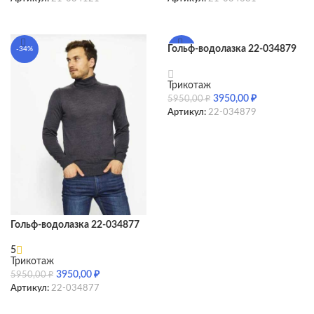
SELECT OPTIONS
SELECT OPTIONS
Гольф-водолазка 22-034879
-34%
-34%
Трикотаж
3950,00
₽
5950,00
₽
Артикул:
22-034879
SELECT OPTIONS
Гольф-водолазка 22-034877
5
Трикотаж
3950,00
₽
5950,00
₽
Артикул:
22-034877
SELECT OPTIONS