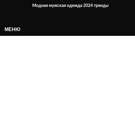
Модная мужская одежда 2024 тренды
МЕНЮ
О нас
Каталог
Контакты
ИНФОРМАЦИЯ
Оплата
Доставка
Возврат