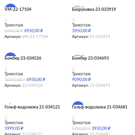
ПРОДА
VM-22-17104
Безрукавка 23-033919
-17%
НО
Трикотаж
Трикотаж
4950,00
₽
3950,00
₽
5950,00
₽
Артикул:
VM-22-17104
Артикул:
23-033919
SELECT OPTIONS
SELECT OPTIONS
ПРОДА
Бомбер 23-034526
Бомбер 23-034693
-32%
НО
ПРОДА
НО
Трикотаж
Трикотаж
6950,00
₽
9090,00
₽
10250,00
₽
Артикул:
23-034526
Артикул:
23-034693
SELECT OPTIONS
SELECT OPTIONS
Гольф-водолазка 21-034121
Гольф-водолазка 21-034681
-34%
ПРОДА
НО
Трикотаж
Трикотаж
5999,00
₽
3950,00
₽
5950,00
₽
Артикул:
21-034121
Артикул:
21-034681