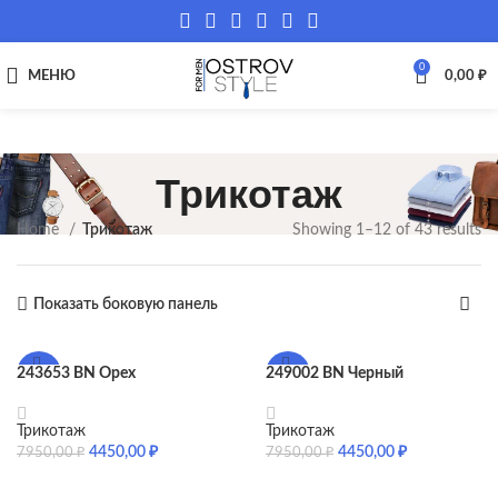
0
МЕНЮ
0,00
₽
Трикотаж
Home
Трикотаж
Showing 1–12 of 43 results
Показать боковую панель
243653 BN Орех
249002 BN Черный
-44%
-44%
Трикотаж
Трикотаж
4450,00
₽
4450,00
₽
7950,00
₽
7950,00
₽
SELECT OPTIONS
SELECT OPTIONS