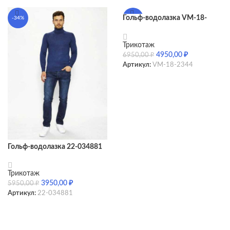
Гольф-водолазка VM-18-
-34%
-29%
2344
Трикотаж
4950,00
₽
6950,00
₽
Артикул:
VM-18-2344
SELECT OPTIONS
Гольф-водолазка 22-034881
Трикотаж
3950,00
₽
5950,00
₽
Артикул:
22-034881
SELECT OPTIONS