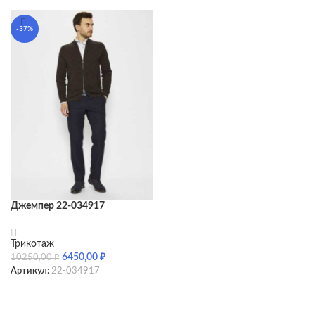
-37%
Джемпер 22-034917
Трикотаж
6450,00
₽
10250,00
₽
Артикул:
22-034917
SELECT OPTIONS