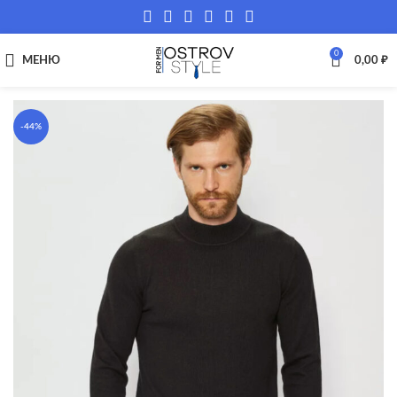
0
МЕНЮ
0,00
₽
-44%