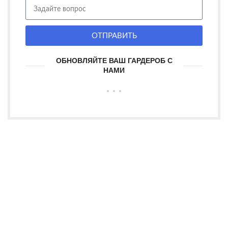
ОТПРАВИТЬ
ОБНОВЛЯЙТЕ ВАШ ГАРДЕРОБ С
НАМИ
OSTROV-STYLE - магазин мужской одежды с идеальным
сочетанием стиля и комфорта. Предлагаем модные решения
для каждого мужчины.