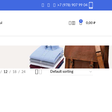
+7 (978) 907 99 04
0
Ы
0,00
₽
12
18
24