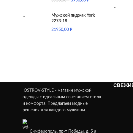
3950,00
₽
5950,00
₽
жёлто-синий
1
Жёлтый
2
Мужской пиджак York
Зелёный
4
2273-18
Зелёный 22-034879
1
21950,00
₽
Зелёный GR
1
Индиго
1
кипенно-белый
1
Клетка
1
Кобальт
5
Коричневый
5
Коричневый 101
1
СВЕЖИ
Коричневый 20-2521
1
OSTROV-STYLE - магазин мужской
одежды с идеальным сочетанием стиля
Коричневый 21-50114-95
1
и комфорта. Предлагаем модные
Коричневый 21-52714-99
1
решения для каждого мужчины.
Коричневый 22688/50 Х
1
Коричневый 22699/54 В
1
Коричневый 233511
1
Симферополь, пр-т Победы, д. 5 а