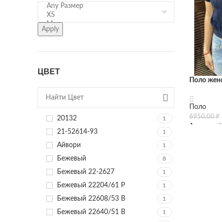
Apply
ЦВЕТ
Поло женс
Поло
6950,00
₽
20132
1
Артикул:
2
21-52614-93
1
Айвори
1
Бежевый
8
Бежевый 22-2627
1
Бежевый 22204/61 Р
1
Бежевый 22608/53 В
1
Бежевый 22640/51 В
1