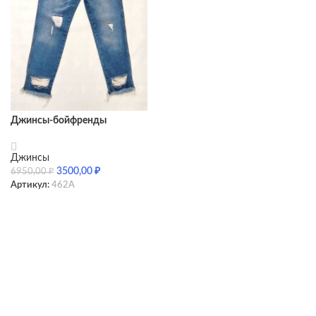
Джинсы-бойфренды
женские 462A
Джинсы
3500,00
₽
6950,00
₽
Артикул:
462A
SELECT OPTIONS