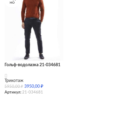
НО
Гольф-водолазка 21-034681
Трикотаж
3950,00
₽
5950,00
₽
Артикул:
21-034681
SELECT OPTIONS