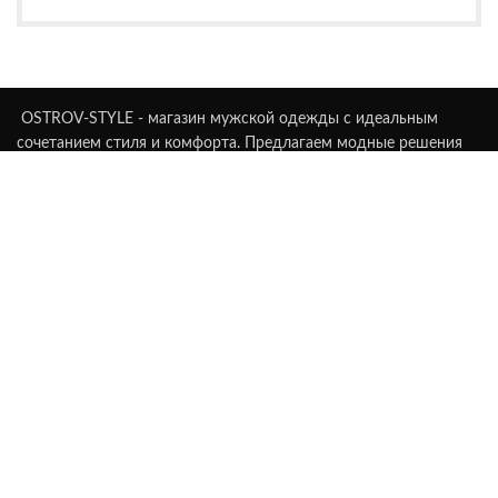
OSTROV-STYLE - магазин мужской одежды с идеальным
сочетанием стиля и комфорта. Предлагаем модные решения
для каждого мужчины.
Симферополь, пр-т Победы, д. 5 а
Телефон: +7 (978) 907 99 04
Email: ostrovstyle@gmail.com
СВЕЖИЕ НОВОСТИ