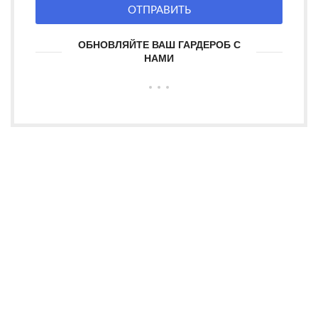
ОТПРАВИТЬ
ОБНОВЛЯЙТЕ ВАШ ГАРДЕРОБ С
НАМИ
OSTROV-STYLE - магазин мужской одежды с идеальным
сочетанием стиля и комфорта. Предлагаем модные решения
для каждого мужчины.