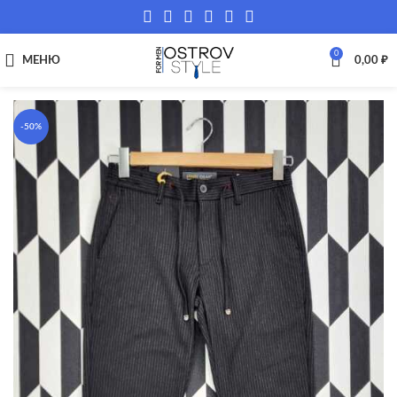
0
МЕНЮ
0,00
₽
-50%