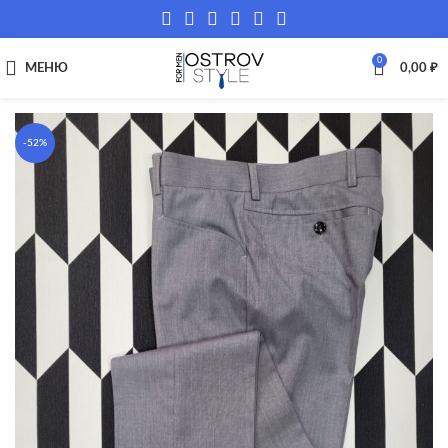
0
МЕНЮ
0,00
₽
-52%