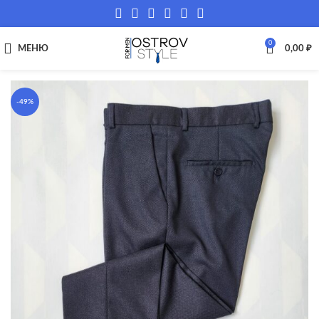
0
МЕНЮ
0,00
₽
-49%