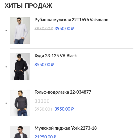
ХИТЫ ПРОДАЖ
Рубашка мужская 22T1696 Vaismann
3950,00
₽
8950,00
₽
Худи 23-125 VA Black
8550,00
₽
Гольф-водолазка 22-034877
3950,00
₽
5950,00
₽
Мужской пиджак York 2273-18
21950,00
₽