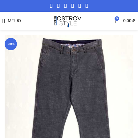
0
МЕНЮ
0,00
₽
-38%