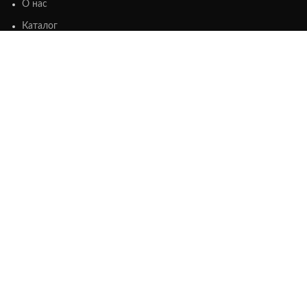
О нас
Каталог
Контакты
ИНФОРМАЦИЯ
Оплата
Доставка
Возврат
СКИДКИ
Акции
Новинки
Хиты продаж