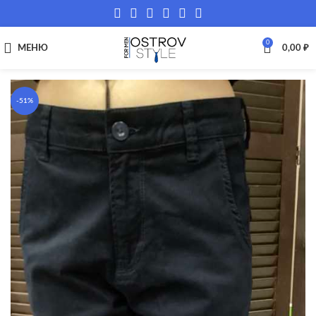
0
МЕНЮ
0,00
₽
-51%