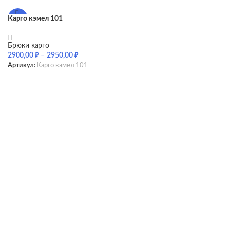
Карго кэмел 101
-51%
Брюки карго
2900,00
₽
–
2950,00
₽
Артикул:
Карго кэмел 101
SELECT OPTIONS