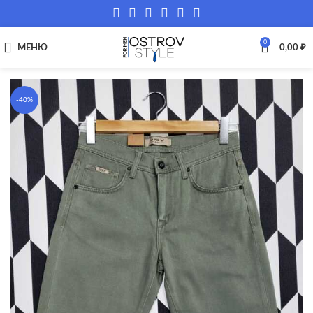
0
МЕНЮ
0,00
₽
-40%