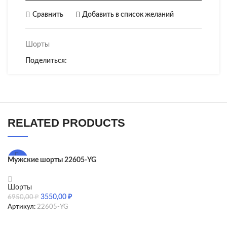
Сравнить
Добавить в список желаний
Шорты
Поделиться:
RELATED PRODUCTS
Мужские шорты 22605-YG
-49%
Шорты
3550,00
₽
6950,00
₽
Артикул:
22605-YG
SELECT OPTIONS