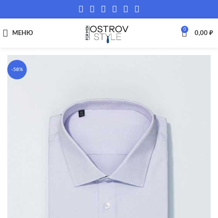
0
МЕНЮ
0,00
₽
-58%