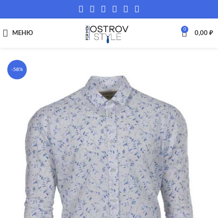
0
МЕНЮ
0,00
₽
-58%