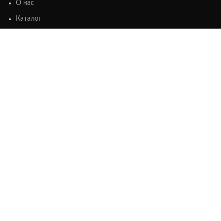
О нас
Каталог
Контакты
ИНФОРМАЦИЯ
Оплата
Доставка
Возврат
СКИДКИ
Акции
Новинки
Хиты продаж