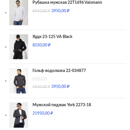
Рубашка мужская 22T1696 Vaismann
3950,00
₽
8950,00
₽
Худи 23-125 VA Black
8550,00
₽
Гольф-водолазка 22-034877
3950,00
₽
5950,00
₽
Мужской пиджак York 2273-18
21950,00
₽