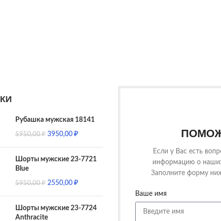
КИ
Рубашка мужская 18141
ПОМОЖ
3950,00
₽
5950,00
₽
Если у Вас есть воп
Шорты мужские 23-7721
информацию о наших 
Blue
Заполните форму ниж
2550,00
₽
5950,00
₽
Ваше имя
Шорты мужские 23-7724
Anthracite