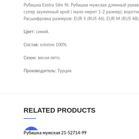
Рубашка Exstra Slim fit. Рубашка мужская длинный рукав
супер зауженный крой ( мало мерит 1-2 размер), ворот
Расшифровка размеров: EUR S (RUS 46), EUR M (RUS 48), 
Цвет:
синий.
Состав:
хлопок 100%.
Сезон:
весна-лето.
Производитель:
Турция.
YouTube
WhatsApp
RELATED PRODUCTS
Telegram
Рубашка мужская 21-52714-99
-55%