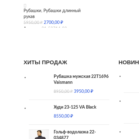
Рубашки
,
Рубашки длинный
рукав
2700,00
₽
5950,00
₽
Артикул:
21-52714-99
ХИТЫ ПРОДАЖ
НОВИН
Рубашка мужская 22T1696
Vaismann
3950,00
₽
8950,00
₽
Худи 23-125 VA Black
8550,00
₽
Гольф-водолазка 22-
034877