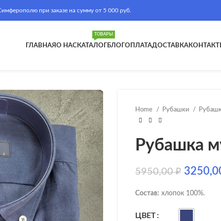
ферополю при заказе на сумму от 5 000 руб.
ТОВАРЫ
ГЛАВНАЯ
О НАС
КАТАЛОГ
БЛОГ
ОПЛАТА
ДОСТАВКА
КОНТАКТ
Home
Рубашки
Рубашк
Рубашка м
3250,
5950,00
₽
Состав:
хлопок 100%.
ЦВЕТ