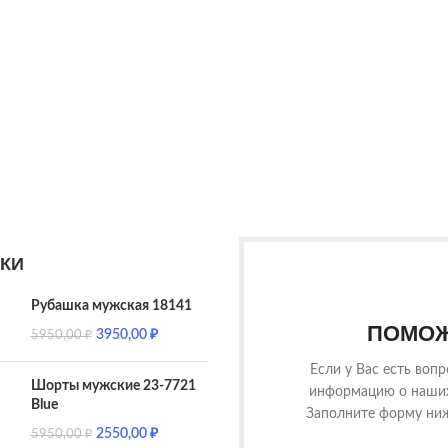
КИ
Рубашка мужская 18141
ПОМОЖ
3950,00
₽
5950,00
₽
Если у Вас есть воп
Шорты мужские 23-7721
информацию о наших 
Blue
Заполните форму ниж
2550,00
₽
5950,00
₽