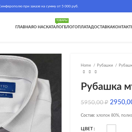
ферополю при заказе на сумму от 5 000 руб.
ТОВАРЫ
ГЛАВНАЯ
О НАС
КАТАЛОГ
БЛОГ
ОПЛАТА
ДОСТАВКА
КОНТАКТ
Home
Рубашки
Рубашк
Рубашка м
2950,
5950,00
₽
Состав:
хлопок 80%, полиэ
ЦВЕТ