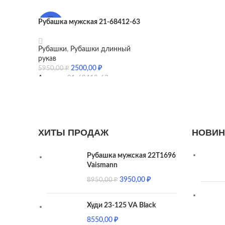
Рубашка мужская 21-68412-63
-58%
Рубашки
,
Рубашки длинный
рукав
2500,00
₽
5950,00
₽
Артикул:
21-68412-63
ХИТЫ ПРОДАЖ
НОВИН
Рубашка мужская 22T1696
Vaismann
3950,00
₽
8950,00
₽
Худи 23-125 VA Black
8550,00
₽