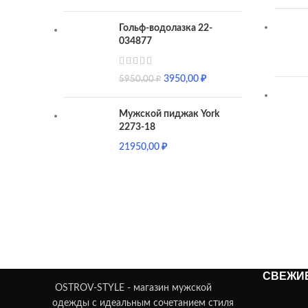
Гольф-водолазка 22-
034877
3950,00
₽
5950,00
₽
Мужской пиджак York
2273-18
21950,00
₽
СВЕЖИ
OSTROV-STYLE - магазин мужской
одежды с идеальным сочетанием стиля