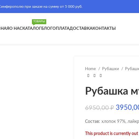
ферополю при заказе на сумму от 5 000 руб.
ТОВАРЫ
ВНАЯ
О НАС
КАТАЛОГ
БЛОГ
ОПЛАТА
ДОСТАВКА
КОНТАКТЫ
ичить
Home
Рубашки
Рубашк
Рубашка м
3950,
6950,00
₽
Состав:
хлопок 97%, лайкр
This product is currently out