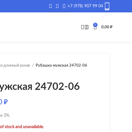
+7 (978) 907 99 04
0
0,00
₽
и длинный рукав
Рубашка мужская 24702-06
ужская 24702-06
00
₽
а 3%.
 of stock and unavailable.