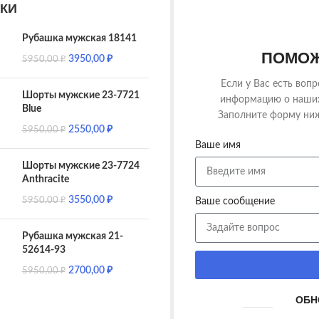
КИ
Рубашка мужская 18141
ПОМОЖ
3950,00
₽
5950,00
₽
Если у Вас есть воп
Шорты мужские 23-7721
информацию о наших 
Blue
Заполните форму ниж
2550,00
₽
5950,00
₽
Ваше имя
Шорты мужские 23-7724
Anthracite
3550,00
₽
5950,00
₽
Ваше сообщение
Рубашка мужская 21-
52614-93
2700,00
₽
5950,00
₽
ОБН