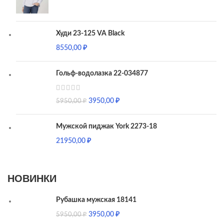
Худи 23-125 VA Black
8550,00
₽
Гольф-водолазка 22-034877
3950,00
₽
5950,00
₽
Мужской пиджак York 2273-18
21950,00
₽
НОВИНКИ
Рубашка мужская 18141
3950,00
₽
5950,00
₽