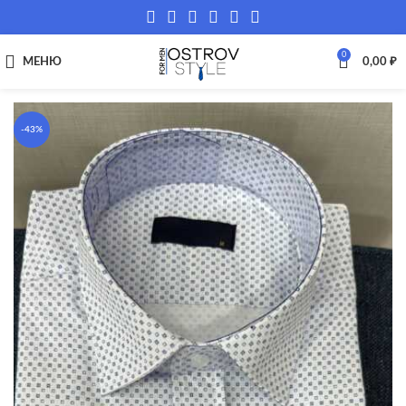
0
МЕНЮ
0,00
₽
-43%