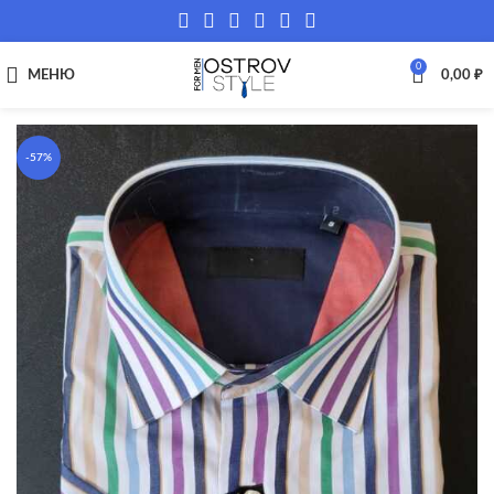
0
МЕНЮ
0,00
₽
-57%