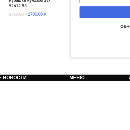
Рубашка мужская 21-
52614-93
2700,00
₽
5950,00
₽
ОБН
Е НОВОСТИ
МЕНЮ
Мужские джинсы и
О нас
пиджак, как создать образ
Каталог
Контакты
Топовые фасоны мужских
костюмов 2024