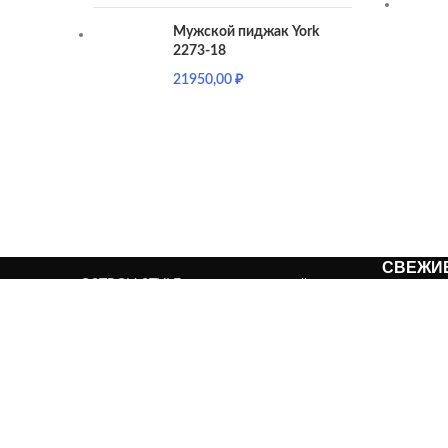
Мужской пиджак York
2273-18
21950,00
₽
СВЕЖИ
OSTROV-STYLE - магазин мужской
одежды с идеальным сочетанием стиля
и комфорта. Предлагаем модные
решения для каждого мужчины.
Симферополь, пр-т Победы, д. 5 а