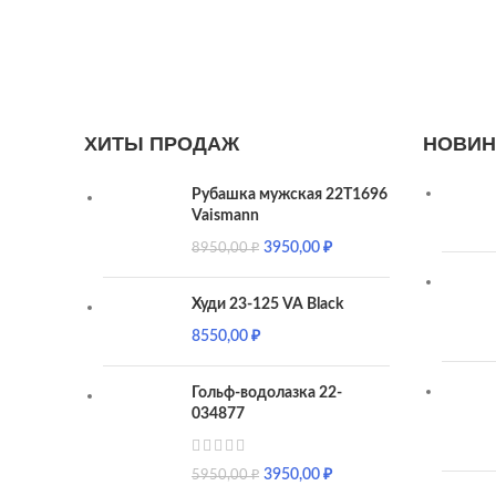
ХИТЫ ПРОДАЖ
НОВИН
Рубашка мужская 22T1696
Vaismann
3950,00
₽
8950,00
₽
Худи 23-125 VA Black
8550,00
₽
Гольф-водолазка 22-
034877
3950,00
₽
5950,00
₽