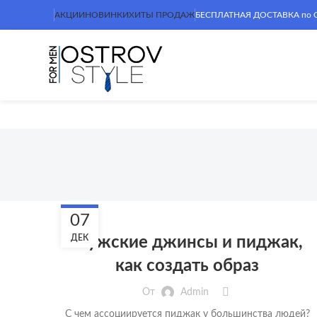
АКЦИИ
НОВИНКИ
ХИТЫ ПРОДАЖ
БЕСПЛАТНАЯ ДОСТАВКА по Сим
БЛОГ
07
ДЕК
Мужские джинсы и пиджак,
как создать образ
От
Admin
С чем ассоциируется пиджак у большинства людей?