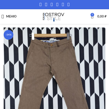
0
МЕНЮ
0,00
₽
-54%