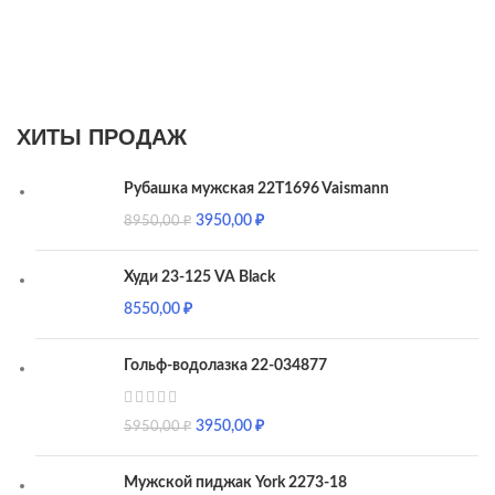
ХИТЫ ПРОДАЖ
Рубашка мужская 22T1696 Vaismann
3950,00
₽
8950,00
₽
Худи 23-125 VA Black
8550,00
₽
Гольф-водолазка 22-034877
3950,00
₽
5950,00
₽
Мужской пиджак York 2273-18