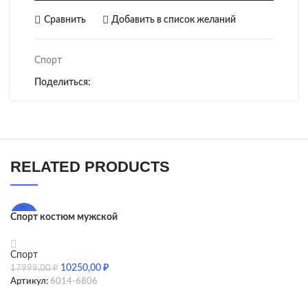
Сравнить
Добавить в список желаний
Спорт
Поделиться:
RELATED PRODUCTS
Спорт костюм мужской
-43%
240124 Stone blue
Спорт
10250,00
₽
17999,00
₽
Артикул:
6014-6806
SELECT OPTIONS