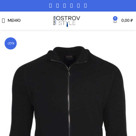
0
МЕНЮ
0,00
₽
-25%