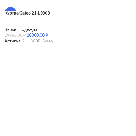
Куртка Gateo 21-L300B
-40%
Верхняя одежда
18000,00
₽
29950,00
₽
Артикул:
21-L300B-Gateo
SELECT OPTIONS