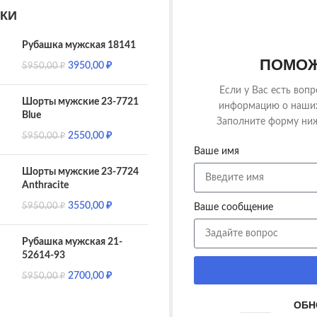
КИ
Рубашка мужская 18141
ПОМОЖ
3950,00
₽
5950,00
₽
Если у Вас есть воп
Шорты мужские 23-7721
информацию о наших 
Blue
Заполните форму ниж
2550,00
₽
5950,00
₽
Ваше имя
Шорты мужские 23-7724
Anthracite
3550,00
₽
5950,00
₽
Ваше сообщение
Рубашка мужская 21-
52614-93
2700,00
₽
5950,00
₽
ОБН