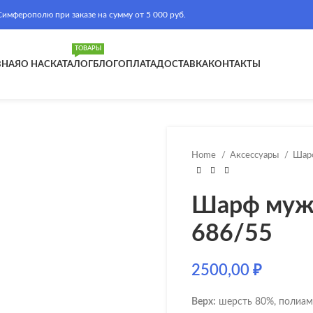
ферополю при заказе на сумму от 5 000 руб.
ТОВАРЫ
ВНАЯ
О НАС
КАТАЛОГ
БЛОГ
ОПЛАТА
ДОСТАВКА
КОНТАКТЫ
Home
Аксессуары
Шар
Шарф мужс
686/55
2500,00
₽
Верх:
шерсть 80%, полиам