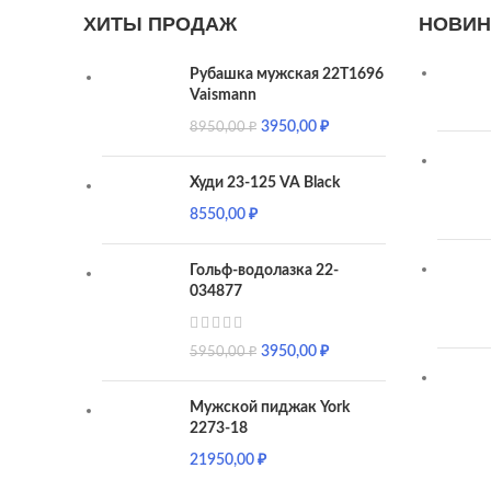
ХИТЫ ПРОДАЖ
НОВИН
Рубашка мужская 22T1696
Vaismann
3950,00
₽
8950,00
₽
Худи 23-125 VA Black
8550,00
₽
Гольф-водолазка 22-
034877
3950,00
₽
5950,00
₽
Мужской пиджак York
2273-18
21950,00
₽